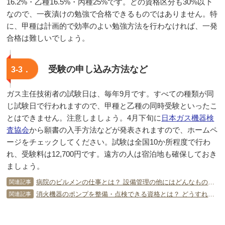
16.2%・乙種16.5%・丙種25%です。どの資格区分も30%以下
なので、一夜漬けの勉強で合格できるものではありません。特
に、甲種は計画的で効率のよい勉強方法を行わなければ、一発
合格は難しいでしょう。
受験の申し込み方法など
3-3．
ガス主任技術者の試験日は、毎年9月です。すべての種類が同
じ試験日で行われますので、甲種と乙種の同時受験といったこ
とはできません。注意しましょう。4月下旬に
日本ガス機器検
査協会
から願書の入手方法などが発表されますので、ホームペ
ージをチェックしてください。試験は全国10か所程度で行わ
れ、受験料は12,700円です。遠方の人は宿泊地も確保しておき
ましょう。
病院のビルメンの仕事とは？ 設備管理の他にはどんなものがあるの？
関連記事
消火機器のポンプを整備・点検できる資格とは？ どうすれば取得可能？
関連記事