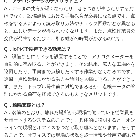
Q．アナログデータのデメリットは？
A．データの共有が遅くなったり、ばらつきが生じたりするだ
けでなく、設備点検における手順教育が必要になる点です。点
検をする人によって読み取り方法やチェック回数などが異なる
と、正しいデータが得られなくなります。また、点検作業員の
交代が発生するたびに、引き継ぎの時間がかかるのです。
Q．IoT化で期待できる効果は？
A．設備などにカメラを設置することで、アナログメーターを
自動的に読み取ることができます。その結果、広大な工場内を
巡回したり、手書きで点検したりする作業がなくなるのです。
巡回・点検業務にかかる労力や時間を大幅に削ることができま
す。また、トラブル発生前に対処できるほか、点検データの管
理にかかる負荷を軽減できるのも大きなメリットです。
Q．遠隔支援とは？
A．名前のとおり、離れた場所から現場で働いている従業員を
サポートするシステムのことです。具体的に説明すると、オン
ラインで現場とオフィスをつなぐ取り組みとなります。そうす
ることで、オフィスでは現場の状況を逐一情報や音声で確認で