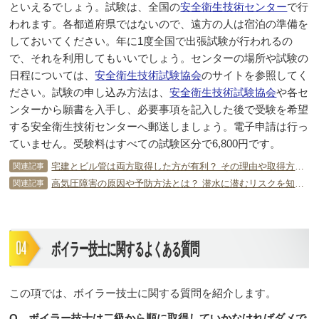
といえるでしょう。試験は、全国の
安全衛生技術センター
で行
われます。各都道府県ではないので、遠方の人は宿泊の準備を
しておいてください。年に1度全国で出張試験が行われるの
で、それを利用してもいいでしょう。センターの場所や試験の
日程については、
安全衛生技術試験協会
のサイトを参照してく
ださい。試験の申し込み方法は、
安全衛生技術試験協会
や各セ
ンターから願書を入手し、必要事項を記入した後で受験を希望
する安全衛生技術センターへ郵送しましょう。電子申請は行っ
ていません。受験料はすべての試験区分で6,800円です。
宅建とビル管は両方取得した方が有利？ その理由や取得方法を解説
関連記事
高気圧障害の原因や予防方法とは？ 潜水に潜むリスクを知っておこう！
関連記事
ボイラー技士に関するよくある質問
この項では、ボイラー技士に関する質問を紹介します。
Q．ボイラー技士は二級から順に取得していかなければダメで