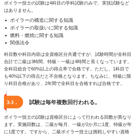
ボイラー技士の試験は4科目の学科試験のみで、実技試験など
はありません。
ボイラーの構造に関する知識
ボイラーの取扱いに関する知識
燃料・燃焼に関する知識
関係法令
科目数や科目内容は全資格区分共通ですが、試験時間が全科目
合計で二級は3時間、特級・一級は4時間と長くなっています。
全科目総合で60%以上の得点率で合格です。ただし、1科目で
も40%以下の得点だと不合格となります。ちなみに、特級に限
り科目合格があり、2年間で全科目を合格すれば合格です。
試験は毎年複数回行われる。
3-3．
ボイラー技士の試験は資格区分によって行われる回数が異なり
ます。実施回数は、二級が毎月、一級が2か月に1度、特級が年
に1度です。ですから、二級ボイラー技士は挑戦しやすい資格