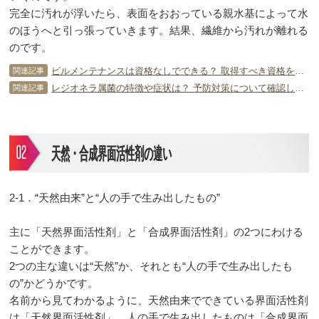
完全に汚れが浮いたら、表面をおおっている親水基によって水
のほうへと引っ張っていきます。結果、繊維から汚れが離れる
のです。
ビルメンテナンスは資格なしでできる？ 取得すべき資格をチェック！
関連記事
レジオネラ属菌の特徴や症状は？ 予防対策について確認しよう！
関連記事
天然・合成界面活性剤の違い
2‐1．“天然由来”と“人の手で生み出したもの”
主に「天然界面活性剤」と「合成界面活性剤」の2つにわける
ことができます。
2つの主な違いは“天然”か、それとも“人の手で生み出したも
の”かどうかです。
名前から見てわかるように、天然由来でできている界面活性剤
は「天然界面活性剤」、人の手で生み出したものは「合成界面