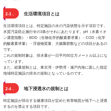
生活環境項目とは
2-3．
生活環境項目とは、特定施設の水の汚染状態を示す項目です。
水質汚染防止施行令の3条がそれにあたります。pH（水素イオ
ン濃度指数）・BOD（生物化学的酸素要求量）・COD（化学
的酸素要求量）・浮遊物質量、大腸菌群数などの項目があるの
です。
これの規制対象は、排水量が一日平均50立方メートル以上にな
っています。
また、総量規制とは、東京湾・伊勢湾・瀬戸内海に面した指定
地域特定施設の排水の規制となっているのです。
地下浸透水の規制とは
2-4．
特定施設が排出する健康項目が定めた有害物質が地下へと浸透
するのを禁止する項目です。