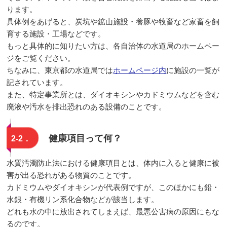
ります。
具体例をあげると、炭坑や鉱山施設・養豚や牧畜など家畜を飼
育する施設・工場などです。
もっと具体的に知りたい方は、各自治体の水道局のホームペー
ジをご覧ください。
ちなみに、東京都の水道局では
ホームページ内
に施設の一覧が
記されています。
また、特定事業所とは、ダイオキシンやカドミウムなどを含む
廃液や汚水を排出恐れのある設備のことです。
健康項目って何？
2-2．
水質汚濁防止法における健康項目とは、体内に入ると健康に被
害が出る恐れがある物質のことです。
カドミウムやダイオキシンが代表例ですが、このほかにも鉛・
水銀・有機リン系化合物などが該当します。
どれも水の中に放出されてしまえば、最悪公害病の原因にもな
るのです。