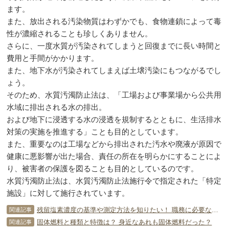
ます。
また、放出される汚染物質はわずかでも、食物連鎖によって毒
性が濃縮されることも珍しくありません。
さらに、一度水質が汚染されてしまうと回復までに長い時間と
費用と手間がかかります。
また、地下水が汚染されてしまえば土壌汚染にもつながるでし
ょう。
そのため、水質汚濁防止法は、「工場および事業場から公共用
水域に排出される水の排出。
および地下に浸透する水の浸透を規制するとともに、生活排水
対策の実施を推進する」ことも目的としています。
また、重要なのは工場などから排出された汚水や廃液が原因で
健康に悪影響が出た場合、責任の所在を明らかにすることによ
り、被害者の保護を図ることも目的としているのです。
水質汚濁防止法は、水質汚濁防止法施行令で指定された「特定
施設」に対して施行されています。
残留塩素濃度の基準や測定方法を知りたい！ 職務に必要な資格は？
関連記事
固体燃料と種類と特徴は？ 身近なあれも固体燃料だった？
関連記事