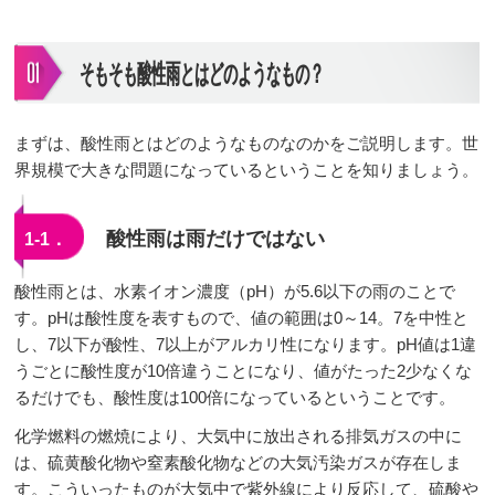
そもそも酸性雨とはどのようなもの？
まずは、酸性雨とはどのようなものなのかをご説明します。世
界規模で大きな問題になっているということを知りましょう。
酸性雨は雨だけではない
1-1．
酸性雨とは、水素イオン濃度（pH）が5.6以下の雨のことで
す。pHは酸性度を表すもので、値の範囲は0～14。7を中性と
し、7以下が酸性、7以上がアルカリ性になります。pH値は1違
うごとに酸性度が10倍違うことになり、値がたった2少なくな
るだけでも、酸性度は100倍になっているということです。
化学燃料の燃焼により、大気中に放出される排気ガスの中に
は、硫黄酸化物や窒素酸化物などの大気汚染ガスが存在しま
す。こういったものが大気中で紫外線により反応して、硫酸や