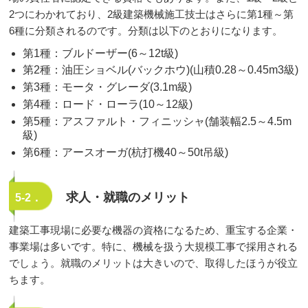
2つにわかれており、2級建築機械施工技士はさらに第1種～第
6種に分類されるのです。分類は以下のとおりになります。
第1種：ブルドーザー(6～12t級)
第2種：油圧ショベル(バックホウ)(山積0.28～0.45m3級)
第3種：モータ・グレーダ(3.1m級)
第4種：ロード・ローラ(10～12級)
第5種：アスファルト・フィニッシャ(舗装幅2.5～4.5m
級)
第6種：アースオーガ(杭打機40～50t吊級)
求人・就職のメリット
5-2．
建築工事現場に必要な機器の資格になるため、重宝する企業・
事業場は多いです。特に、機械を扱う大規模工事で採用される
でしょう。就職のメリットは大きいので、取得したほうが役立
ちます。