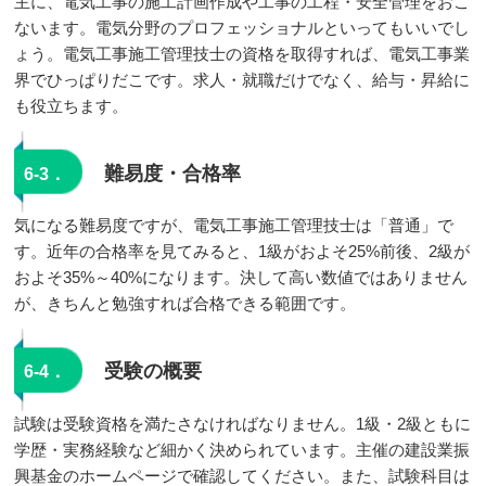
主に、電気工事の施工計画作成や工事の工程・安全管理をおこ
ないます。電気分野のプロフェッショナルといってもいいでし
ょう。電気工事施工管理技士の資格を取得すれば、電気工事業
界でひっぱりだこです。求人・就職だけでなく、給与・昇給に
も役立ちます。
難易度・合格率
6-3．
気になる難易度ですが、電気工事施工管理技士は「普通」で
す。近年の合格率を見てみると、1級がおよそ25%前後、2級が
およそ35%～40%になります。決して高い数値ではありません
が、きちんと勉強すれば合格できる範囲です。
受験の概要
6-4．
試験は受験資格を満たさなければなりません。1級・2級ともに
学歴・実務経験など細かく決められています。主催の建設業振
興基金のホームページで確認してください。また、試験科目は